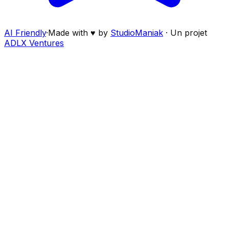
AI Friendly
·
Made with ♥ by
StudioManiak
·
Un projet
ADLX Ventures