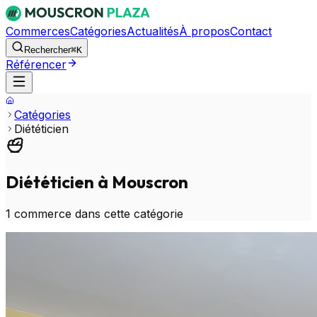
Commerces
Catégories
Actualités
À propos
Contact
Rechercher
⌘K
Référencer
Catégories
Diététicien
Diététicien
à Mouscron
1
commerce
dans cette catégorie