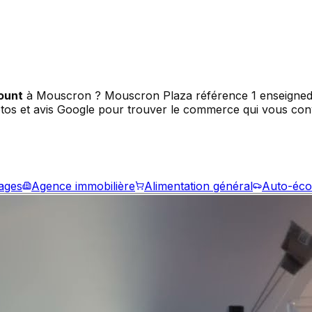
ount
à Mouscron ? Mouscron Plaza référence
1
enseigne
d
os et avis Google pour trouver le commerce qui vous convi
ages
Agence immobilière
Alimentation général
Auto-éco