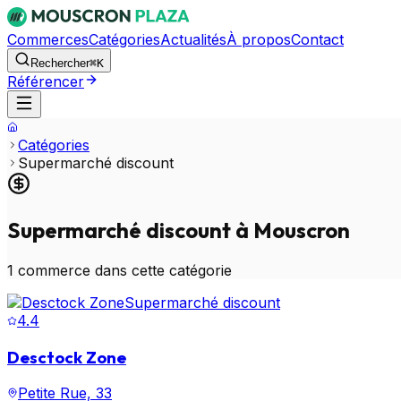
Commerces
Catégories
Actualités
À propos
Contact
Rechercher
⌘K
Référencer
Catégories
Supermarché discount
Supermarché discount
à Mouscron
1
commerce
dans cette catégorie
Supermarché discount
4.4
Desctock Zone
Petite Rue, 33