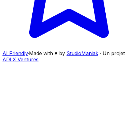
AI Friendly
·
Made with ♥ by
StudioManiak
·
Un projet
ADLX Ventures