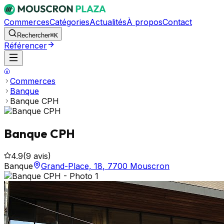
Commerces
Catégories
Actualités
À propos
Contact
Rechercher
⌘K
Référencer
Commerces
Banque
Banque CPH
Banque CPH
4.9
(
9
avis)
Banque
Grand-Place, 18
,
7700
Mouscron