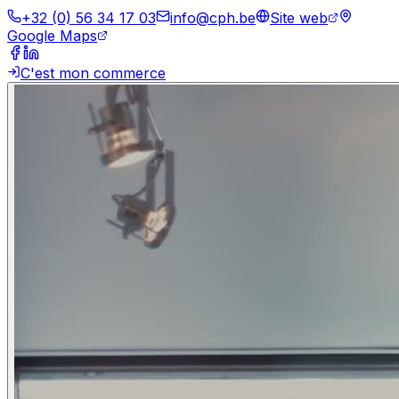
+32 (0) 56 34 17 03
info@cph.be
Site web
Google Maps
C'est mon commerce