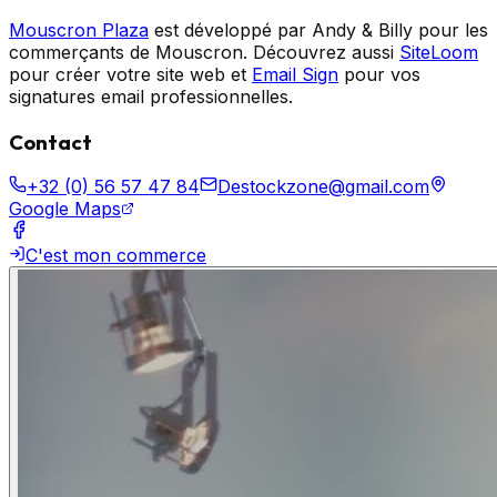
Mouscron Plaza
est développé par Andy & Billy pour les
commerçants de Mouscron. Découvrez aussi
SiteLoom
pour créer votre site web et
Email Sign
pour vos
signatures email professionnelles.
Contact
+32 (0) 56 57 47 84
Destockzone@gmail.com
Google Maps
C'est mon commerce