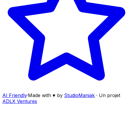
AI Friendly
·
Made with ♥ by
StudioManiak
·
Un projet
ADLX Ventures