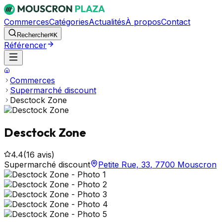
Commerces
Catégories
Actualités
À propos
Contact
Rechercher
⌘K
Référencer
Commerces
Supermarché discount
Desctock Zone
Desctock Zone
4.4
(
16
avis)
Supermarché discount
Petite Rue, 33
,
7700
Mouscron