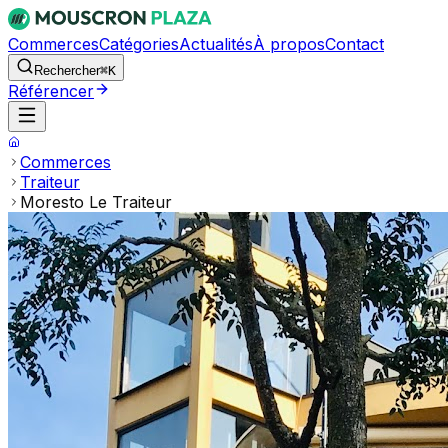
Commerces
Catégories
Actualités
À propos
Contact
Rechercher
⌘K
Référencer
Commerces
Traiteur
Moresto Le Traiteur