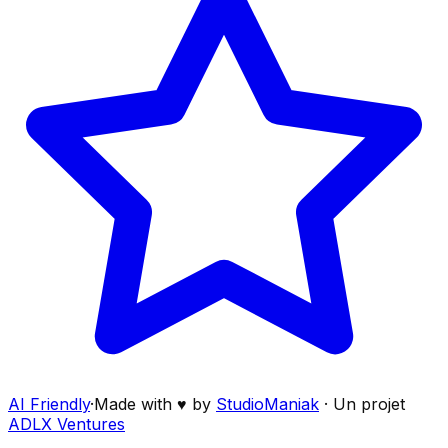
AI Friendly
·
Made with ♥ by
StudioManiak
·
Un projet
ADLX Ventures