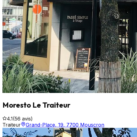
Moresto Le Traiteur
4.1
(
56
avis)
Traiteur
Grand-Place, 19
,
7700
Mouscron