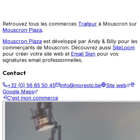
Retrouvez tous les commerces
Traiteur
à Mouscron sur
Mouscron Plaza
.
Mouscron Plaza
est développé par Andy & Billy pour les
commerçants de Mouscron. Découvrez aussi
SiteLoom
pour créer votre site web et
Email Sign
pour vos
signatures email professionnelles.
Contact
+32 (0) 56 85 50 45
info@moresto.be
Site web
Google Maps
C'est mon commerce