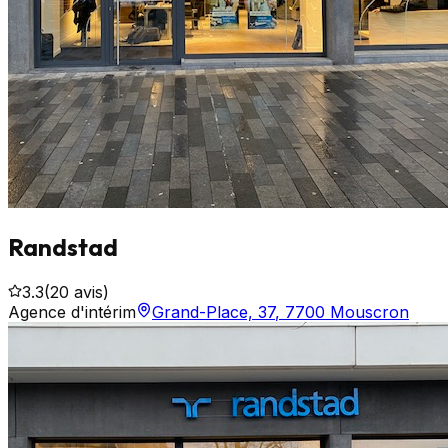
Randstad
3.3
(
20
avis)
Agence d'intérim
Grand-Place, 37
,
7700
Mouscron