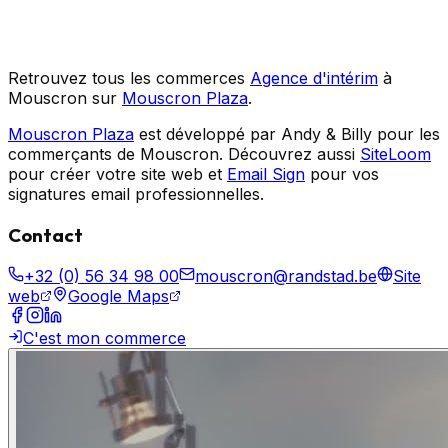
Retrouvez tous les commerces
Agence d'intérim
à
Mouscron sur
Mouscron Plaza
.
Mouscron Plaza
est développé par Andy & Billy pour les
commerçants de Mouscron. Découvrez aussi
SiteLoom
pour créer votre site web et
Email Sign
pour vos
signatures email professionnelles.
Contact
+32 (0) 56 34 98 00
mouscron@randstad.be
Site
web
Google Maps
C'est mon commerce