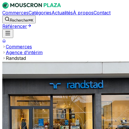
Commerces
Catégories
Actualités
À propos
Contact
Rechercher
⌘K
Référencer
Commerces
Agence d'intérim
Randstad