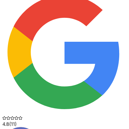
4.8
(
11
)