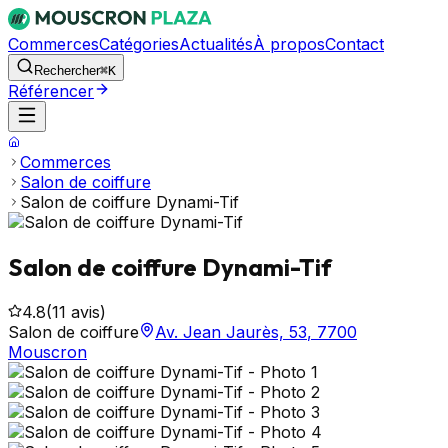
Commerces
Catégories
Actualités
À propos
Contact
Rechercher
⌘K
Référencer
Commerces
Salon de coiffure
Salon de coiffure Dynami-Tif
Salon de coiffure Dynami-Tif
4.8
(
11
avis)
Salon de coiffure
Av. Jean Jaurès, 53
,
7700
Mouscron