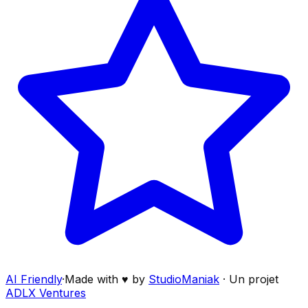
AI Friendly
·
Made with ♥ by
StudioManiak
·
Un projet
ADLX Ventures