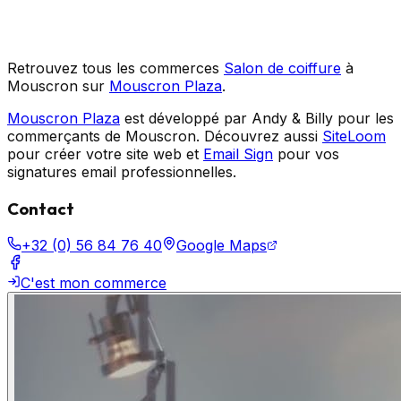
Retrouvez tous les commerces
Salon de coiffure
à
Mouscron sur
Mouscron Plaza
.
Mouscron Plaza
est développé par Andy & Billy pour les
commerçants de Mouscron. Découvrez aussi
SiteLoom
pour créer votre site web et
Email Sign
pour vos
signatures email professionnelles.
Contact
+32 (0) 56 84 76 40
Google Maps
C'est mon commerce