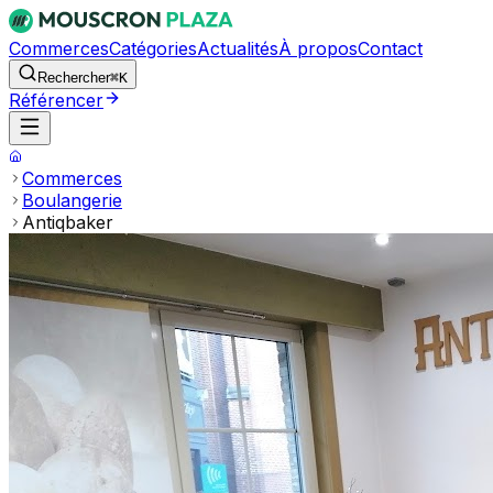
Commerces
Catégories
Actualités
À propos
Contact
Rechercher
⌘K
Référencer
Commerces
Boulangerie
Antiqbaker