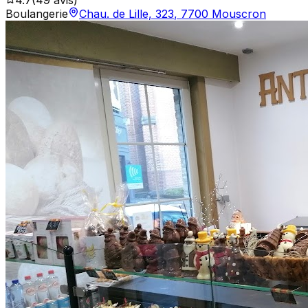
Boulangerie
Chau. de Lille, 323
,
7700
Mouscron