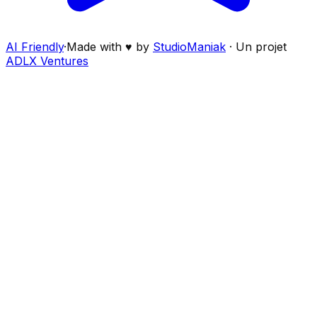
AI Friendly
·
Made with ♥ by
StudioManiak
·
Un projet
ADLX Ventures