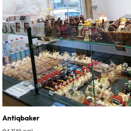
Antiqbaker
4.7
(
49
avis)