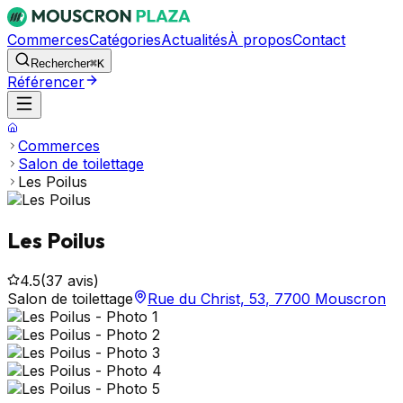
Commerces
Catégories
Actualités
À propos
Contact
Rechercher
⌘K
Référencer
Commerces
Salon de toilettage
Les Poilus
Les Poilus
4.5
(
37
avis)
Salon de toilettage
Rue du Christ, 53
,
7700
Mouscron