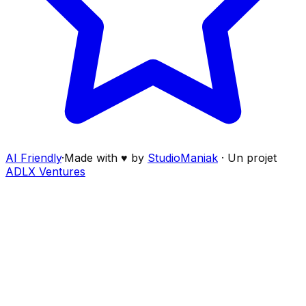
AI Friendly
·
Made with ♥ by
StudioManiak
·
Un projet
ADLX Ventures