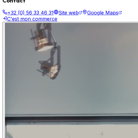
Contact
+32 (0) 56 33 46 31
Site web
Google Maps
C'est mon commerce