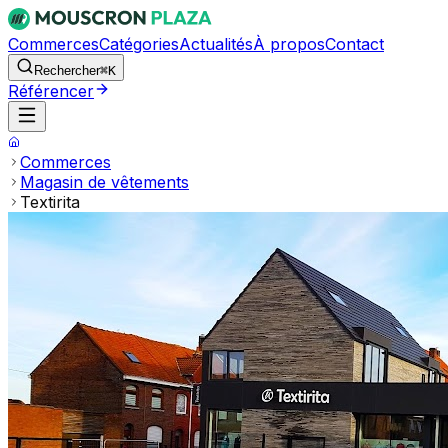
Commerces
Catégories
Actualités
À propos
Contact
Rechercher
⌘K
Référencer
Commerces
Magasin de vêtements
Textirita