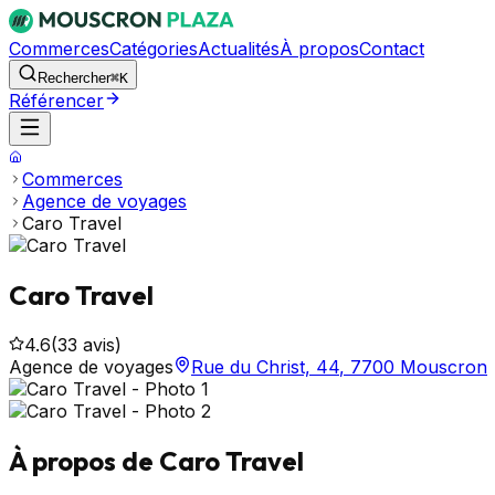
Commerces
Catégories
Actualités
À propos
Contact
Rechercher
⌘K
Référencer
Commerces
Agence de voyages
Caro Travel
Caro Travel
4.6
(
33
avis)
Agence de voyages
Rue du Christ, 44
,
7700
Mouscron
À propos de
Caro Travel