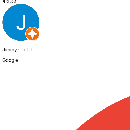
4.6
(
33
)
Jimmy Coillot
Google